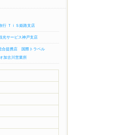
旅行 ＴｉＳ姫路支店
観光サービス神戸支店
B総合提携店 国際トラベル
加古川営業所