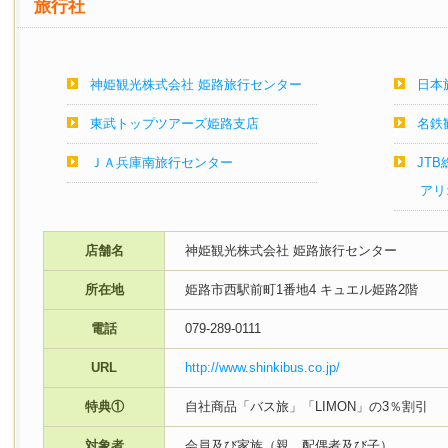
旅行社
神姫観光株式会社 姫路旅行センター
日本
東武トップツアーズ姫路支店
名鉄
ＪＡ兵庫南旅行センター
JT
アリオ
店舗名
神姫観光株式会社 姫路旅行センター
所在地
姫路市西駅前町1番地4 キュエル姫路2階
電話
079-289-0111
URL
http://www.shinkibus.co.jp/
特典①
自社商品「バス旅」「LIMON」の3％割引
対象者
会員及び家族（親、配偶者及び子）