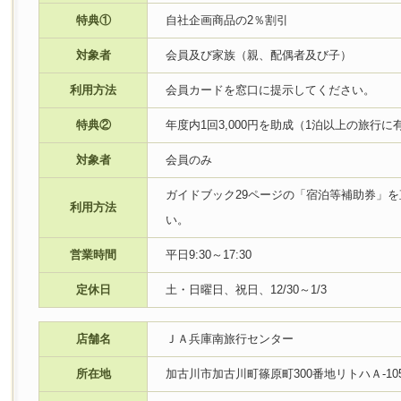
特典①
自社企画商品の2％割引
対象者
会員及び家族（親、配偶者及び子）
利用方法
会員カードを窓口に提示してください。
特典②
年度内1回3,000円を助成（1泊以上の旅行に
対象者
会員のみ
ガイドブック29ページの「宿泊等補助券」
利用方法
い。
営業時間
平日9:30～17:30
定休日
土・日曜日、祝日、12/30～1/3
店舗名
ＪＡ兵庫南旅行センター
所在地
加古川市加古川町篠原町300番地リトハＡ-10