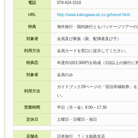
電話
079-424-1510
URL
http://www.kakogawa-sk.co.jp/travel.html
特典
海外旅行・国内旅行ともパッケージツアーの
対象者
会員及び家族（親、配偶者及び子）
利用方法
会員カードを窓口に提示してください。
特典②
年度内1回3,000円を助成（1泊以上の旅行に
対象者
会員のみ
ガイドブック29ページの「宿泊等補助券」
利用方法
い。
営業時間
平日（月～金）9:00～17:30
定休日
土曜日・日曜日・祝日
店舗名
日本旅行 ＴｉＳ姫路支店