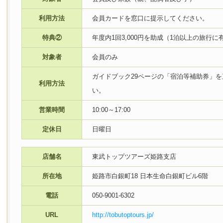
利用方法
会員カードを窓口に提示してください。
特典②
年度内1回3,000円を助成（1泊以上の旅行に
対象者
会員のみ
ガイドブック29ページの「宿泊等補助券」
利用方法
い。
営業時間
10:00～17:00
定休日
日曜日
店舗名
東武トップツアーズ姫路支店
所在地
姫路市白銀町18 日本生命白銀町ビル6階
電話
050-9001-6302
URL
http://tobutoptours.jp/