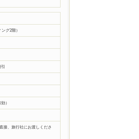
ィング2階）
割引
有効）
を直接、旅行社にお渡しくださ