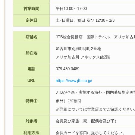
営業時間
平日10:00～17:00
定休日
土･日曜日、祝日 及び 12/30～1/3
店舗名
JTB総合提携店 国際トラベル アリオ加古
加古川市別府町緑町2番地
所在地
アリオ加古川 アネックス館2階
電話
079-430-0489
URL
https://www.jtb.co.jp/
JTBが企画・実施する海外・国内募集型企
特典①
象外）2％割引
※詳細については営業店までご確認ください
対象者
会員及び家族（親、配偶者及び子）
利用方法
会員カードを窓口に提示してください。