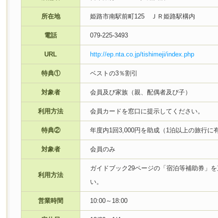
所在地
姫路市南駅前町125 ＪＲ姫路駅構内
電話
079-225-3493
URL
http://ep.nta.co.jp/tishimeji/index.php
特典①
ベストの3％割引
対象者
会員及び家族（親、配偶者及び子）
利用方法
会員カードを窓口に提示してください。
特典②
年度内1回3,000円を助成（1泊以上の旅行に
対象者
会員のみ
ガイドブック29ページの「宿泊等補助券」
利用方法
い。
営業時間
10:00～18:00