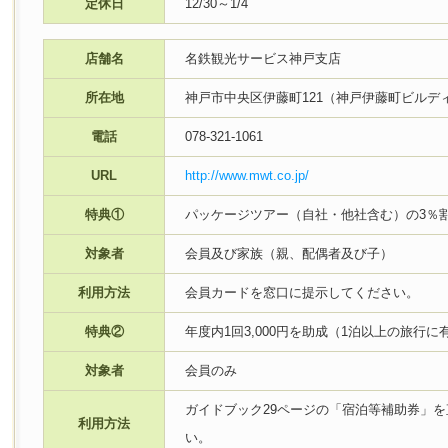
定休日
12/30～1/4
店舗名
名鉄観光サービス神戸支店
所在地
神戸市中央区伊藤町121（神戸伊藤町ビルデ
電話
078-321-1061
URL
http://www.mwt.co.jp/
特典①
パッケージツアー（自社・他社含む）の3％
対象者
会員及び家族（親、配偶者及び子）
利用方法
会員カードを窓口に提示してください。
特典②
年度内1回3,000円を助成（1泊以上の旅行に
対象者
会員のみ
ガイドブック29ページの「宿泊等補助券」
利用方法
い。