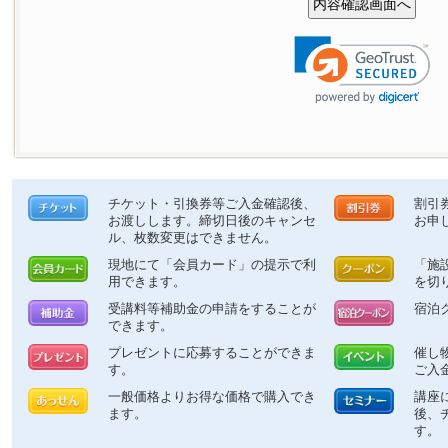
チケット・引換券等ご入金確認後、
割引
お渡しします。締切日後のキャンセ
お申
ル、枚数変更はできません。
現地にて「会員カード」の提示で利
「施
用できます。
を切
受講料等補助金の申請をすることが
宿泊
できます。
プレゼントに応募することができま
催し
す。
ご入
一般価格よりお得な価格で購入でき
講座
ます。
後、
す。