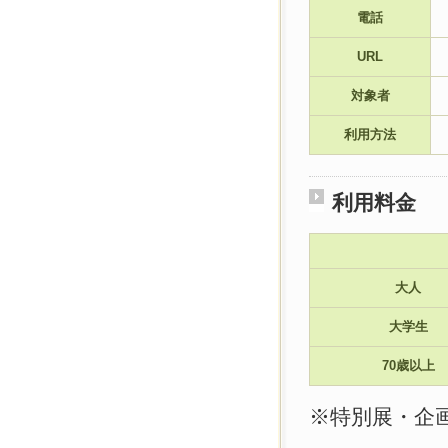
電話
URL
対象者
利用方法
利用料金
大人
大学生
70歳以上
※特別展・企